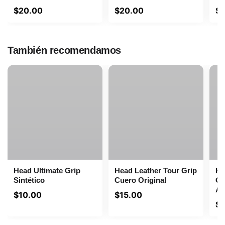
$
20.00
$
20.00
$
También recomendamos
Head Ultimate Grip
Head Leather Tour Grip
He
Sintético
Cuero Original
Ov
Am
$
10.00
$
15.00
$
1